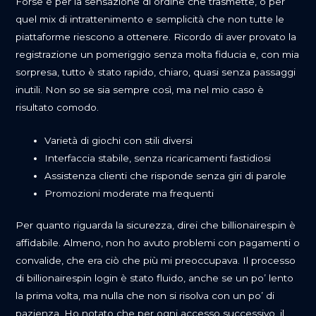
Forse è per la sensazione di ordine che trasmette, o per
quel mix di intrattenimento e semplicità che non tutte le
piattaforme riescono a ottenere. Ricordo di aver provato la
registrazione un pomeriggio senza molta fiducia e, con mia
sorpresa, tutto è stato rapido, chiaro, quasi senza passaggi
inutili. Non so se sia sempre così, ma nel mio caso è
risultato comodo.
Varietà di giochi con stili diversi
Interfaccia stabile, senza ricaricamenti fastidiosi
Assistenza clienti che risponde senza giri di parole
Promozioni moderate ma frequenti
Per quanto riguarda la sicurezza, direi che billionairespin è
affidabile. Almeno, non ho avuto problemi con pagamenti o
convalide, che era ciò che più mi preoccupava. Il processo
di billionairespin login è stato fluido, anche se un po’ lento
la prima volta, ma nulla che non si risolva con un po’ di
pazienza. Ho notato che per ogni accesso successivo, il