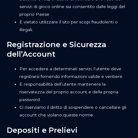
servizi di gioco online sia consentito dalle leggi del
proprio Paese.
È vietato utilizzare il sito per scopi fraudolenti o
illegali.
Registrazione e Sicurezza
dell’Account
Per accedere a determinati servizi, l’utente deve
registrarsi fornendo informazioni valide e veritiere.
È responsabilità dell’utente mantenere la
riservatezza del proprio account e della propria
password.
Ci riserviamo il diritto di sospendere o cancellare gli
account che violano queste norme.
Depositi e Prelievi