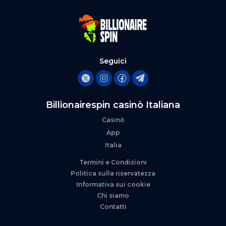
Seguici
Billionairespin casinò Italiana
Casinò
App
Italia
Termini e Condizioni
Politica sulla riservatezza
Informativa sui cookie
Chi siamo
Contatti