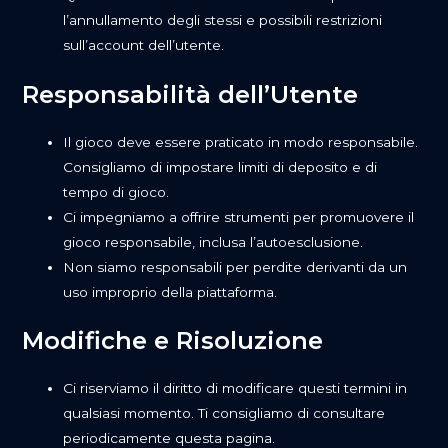
l’annullamento degli stessi e possibili restrizioni
sull’account dell’utente.
Responsabilità dell’Utente
Il gioco deve essere praticato in modo responsabile.
Consigliamo di impostare limiti di deposito e di
tempo di gioco.
Ci impegniamo a offrire strumenti per promuovere il
gioco responsabile, inclusa l’autoesclusione.
Non siamo responsabili per perdite derivanti da un
uso improprio della piattaforma.
Modifiche e Risoluzione
Ci riserviamo il diritto di modificare questi termini in
qualsiasi momento. Ti consigliamo di consultare
periodicamente questa pagina.